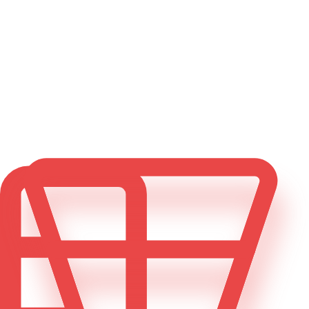
Bigoud house
Landing page
Système de réservation
Bilingue FR / EN
Swelly
Landing page
Inscription newsletter
Pré-lancement
Hypnothérapie