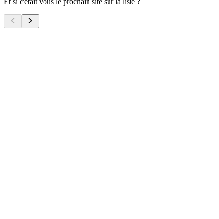
Et si c'était vous le prochain site sur la liste ?
Nicolas Jardins Services
Landing page
SEO Local
Demande de devis
An Ti Du
Site vitrine multipage
Système de réservation
Bilingue FR / EN